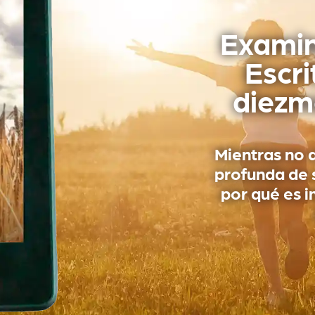
Examin
Escri
diezm
Mientras no 
profunda de 
por qué es i