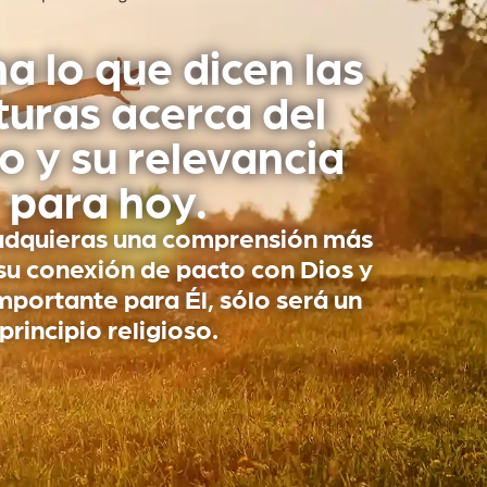
a lo que dicen las
turas acerca del
o y su relevancia
para hoy.
adquieras una comprensión más
su conexión de pacto con Dios y
mportante para Él, sólo será un
principio religioso.