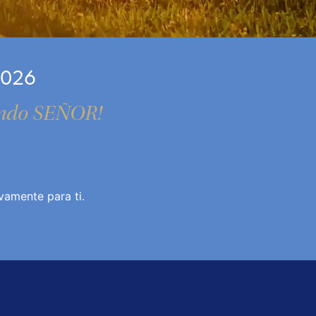
2026
iendo SEÑOR!
amente para ti.